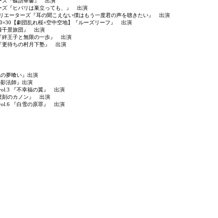
ターズ『蝶語華馨』 出演
イターズ『ヒバリは巣立っても、』 出演
×とまりぎクリエーターズ『耳の聞こえない僕はもう一度君の声を聴きたい』 出演
ウ30×30【劇団乱れ桜×空中空地】『ルーズリーフ』 出演
桜峠千景旅団』 出演
り場『絆王子と無限の一歩』 出演
場『更待ちの村月下塾』 出演
7『風の夢喰い』出演
先の影法師』出演
 vol.3 『不幸福の翼』 出演
16 『繋刻のカノン』 出演
 vol.6 『白雪の原罪』 出演