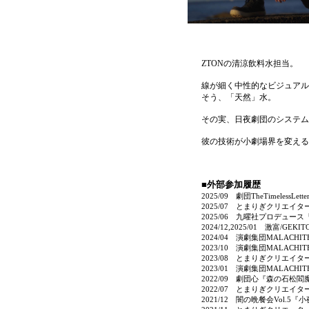
ZTONの清涼飲料水担当。
線が細く中性的なビジュアル
そう、「天然」水。
その実、日夜劇団のシステム
彼の技術が小劇場界を変える
■外部参加履歴
2025/09 劇団TheTimeless
2025/07 とまりぎクリエ
2025/06 九曜社プロデュ
2024/12,2025/01 激富/GEK
2024/04 演劇集団MALAC
2023/10 演劇集団MALACHI
2023/08 とまりぎクリエ
2023/01 演劇集団MALACH
2022/09 劇団心『森の石松
2022/07 とまりぎクリエ
2021/12 闇の晩餐会Vol.