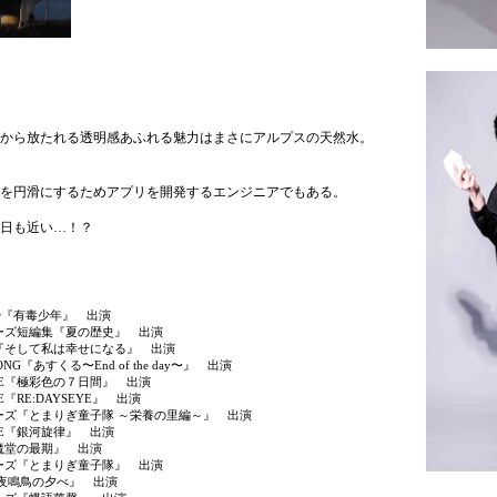
から放たれる透明感あふれる魅力はまさにアルプスの天然水。
を円滑にするためアプリを開発するエンジニアでもある。
日も近い…！？
Letter『有毒少年』 出演
イターズ短編集『夏の歴史』 出演
ース『そして私は幸せになる』 出演
ITONG『あすくる〜End of the day〜』 出演
HITE『極彩色の７日間』 出演
TE『RE:DAYSEYE』 出演
イターズ『とまりぎ童子隊 ～栄養の里編～』 出演
ITE『銀河旋律』 出演
閻魔堂の最期』 出演
イターズ『とまりぎ童子隊』 出演
5『小夜鳴鳥の夕べ』 出演