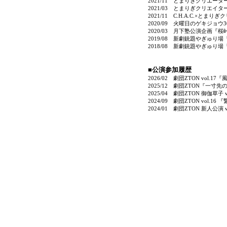
2021/11 とまりぎクリエー
2021/03 とまりぎクリエ
2021/11 C.H.A.C.
2020/09 火曜日のゲキジョ
2020/03 月下塾公演企画『
2019/08 新劇銃題やぎゅ
2018/08 新劇銃題やぎゅり
■公演参加履歴
2026/02 劇団ZTON vol.1
2025/12 劇団ZTON『一寸
2025/04 劇団ZTON 御伽草子
2024/09 劇団ZTON vol.
2024/01 劇団ZTON 新人公演