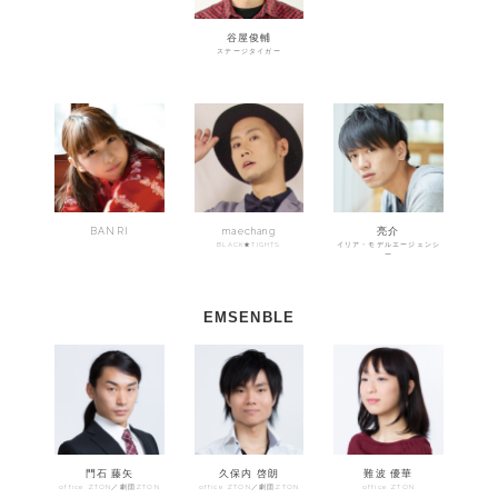
谷屋俊輔
ステージタイガー
BANRI
maechang
亮介
BLACK★TIGHTS
イリア・モデルエージェンシ
ー
EMSENBLE
門石 藤矢
久保内 啓朗
難波 優華
office ZTON／劇団ZTON
office ZTON／劇団ZTON
office ZTON