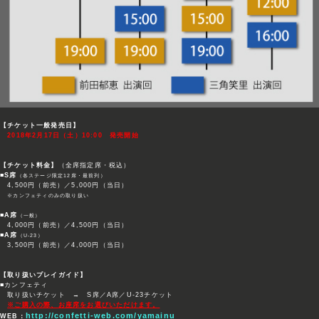
【チケット一般発売日】
2018年2月17日（土）10:00 発売開始
【チケット料金】
（全席指定席・税込）
■S席
（各ステージ限定12席・最前列）
4,500円（前売）／5,000円（当日）
※カンフェティのみの取り扱い
■A席
（一般）
4,000円（前売）／4,500円（当日）
■A席
（U-23）
3,500円（前売）／4,000円（当日）
【取り扱いプレイガイド】
■カンフェティ
取り扱いチケット → S席／A席／U-23チケット
※ご購入の際、お座席をお選びいただけます。
http://confetti-web.com/yamainu
WEB：