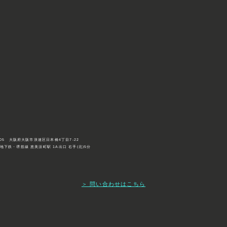
0005 大阪府大阪市浪速区日本橋4丁目7-22
地下鉄・堺筋線 恵美須町駅 1A出口 右手(北)5分
＞ 問い合わせはこちら