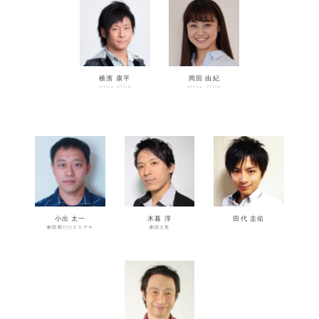
横濱 康平
岡田 由紀
office ZTON
office ZTON
小出 太一
木暮 淳
田代 圭佑
劇団暇だけどステキ
劇団土竜