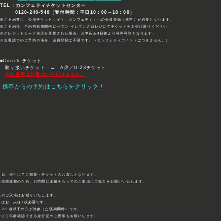
TEL：カンフェティチケットセンター
0120-240-540（受付時間：平日10：00～18：00）
※ご予約前に、公演チケットサイト「カンフェティ」への会員登録（無料）が必要となります。
※ご予約後、予約有効期間内にセブン-イレブン店頭レジにてチケットをお受け取りください。
※クレジットカード決済を選択された場合、お申込み4日後より発券可能となります。
※お電話でのご予約の場合、会員登録は不要です。（カンフェティポイントはつきません。）
■Corich チケット
取り扱いチケット → A席／U-23チケット
※お座席はお選びいただけません。
携帯からの予約はこちらをクリック！
当日、受付にてご精算・チケットのお渡しとなります。
の混雑緩和のため、お時間に余裕をもってのご来場にご協力をお願いいたします。
児のご入場はお断りいたします。
トはお一人様1枚必要です。
 は 23 歳以下の方が対象（公演期間時）です。
にて年齢確認できる身分証のご提示をお願いします。