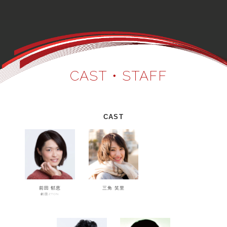
CAST・STAFF
CAST
前田 郁恵
三角 笑里
劇団ZTON