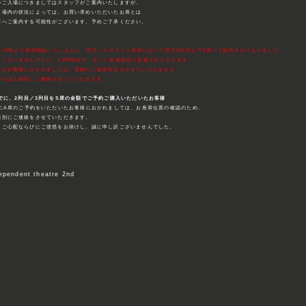
のご入場につきましてはスタッフがご案内いたしますが、
場内の状況によっては、お買い求めいただいたお席とは
へご案内する可能性がございます。予めご了承ください。
7日10時より発売開始いたしました「狂犬」のチケット発売において前方3列目までS席にて販売されておりました。
訳ございませんでした。13時時点で、正しい座席設定に変更されております。
下のお客様におかれましては、差額のご返金対応をさせていただきます。
のちほど個別にご連絡させていただきます。
までに、2列目／3列目をS席の金額でご予約ご購入いただいたお客様
でにA席のご予約をいただいたお客様におかれましては、お座席位置の確認のため、
個別にご連絡をさせていただきます。
、ご心配ならびにご迷惑をお掛けし、誠に申し訳ございませんでした。
】
endent theatre 2nd