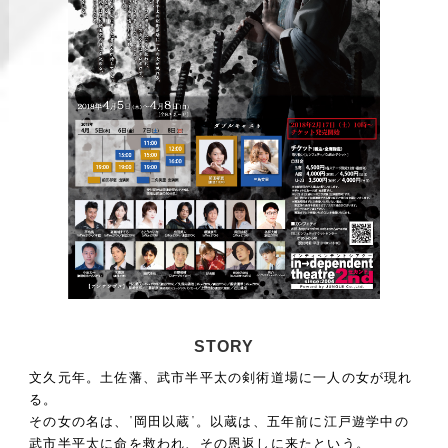
STORY
文久元年。土佐藩、武市半平太の剣術道場に一人の女が現れ
る。
その女の名は、”岡田以蔵”。以蔵は、五年前に江戸遊学中の
武市半平太に命を救われ、その恩返しに来たという。