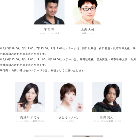
平宅 亮
為房 大輔
office ZTON／本若
劇団ZTON
※4月5日19:00、6日19:00、7日15:00、8日12:00のステージは、岡田以蔵役：前田郁恵・武市半平太役：平
宅亮の組み合わせの上演となります。
※4月6日15:00、7日11:00、19：00、8日16:00のステージは、岡田以蔵役：三角笑里・武市半平太役：為房
大輔の組み合わせの上演となります。
平宅亮・為房大輔は他のステージでは、別役として出演いたします。
高瀬川 すてら
さとう れいな
出田 英人
office ZTON／劇団ZTON
office ZTON
office ZTON／劇団 ZTON