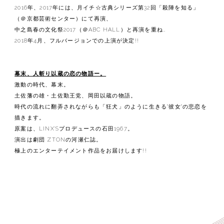
2016年、2017年には、月イチ☆古典シリーズ第32回「殺陣を知る」
（＠京都芸術センター）にて再演、
中之島春の文化祭2017（＠ABC HALL）と再演を重ね…
2018年4月、フルバージョンでの上演が決定!!
幕末、人斬り以蔵の恋の物語ー。
激動の時代、幕末。
土佐藩の雄・土佐勤王党、岡田以蔵の物語。
時代の流れに翻弄されながらも「狂犬」のように生きる"彼女"の悲恋を
描きます。
原案は、LINX'Sプロデュースの石田1967。
演出は劇団 ZTONの河瀬仁誌。
極上のエンターテイメント作品をお届けします!!