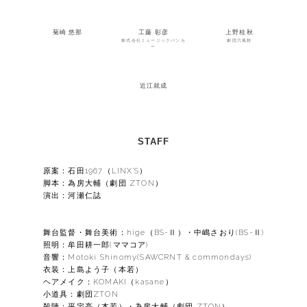
菊崎 悠那
工藤 彰彦
上野桂秋
株式会社ミュージックバンカ
劇団六風館
ー
近江就成
STAFF
原案：石田1967（LINX'S）
脚本：為房大輔（劇団 ZTON）
演出：河瀬仁誌
舞台監督・舞台美術：hige（BS-Ⅱ）・中嶋さおり(BS-Ⅱ)
照明：牟田耕一郎(ママコア)
音響：Motoki Shinomy(SAWCRNT & commondays)
衣装：上島よう子（本若）
ヘアメイク：KOMAKI（kasane）
小道具：劇団ZTON
殺陣：平宅亮（本若）・為房大輔（劇団 ZTON）