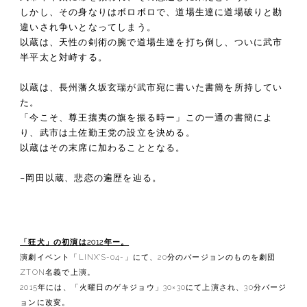
しかし、その身なりはボロボロで、道場生達に道場破りと勘
違いされ争いとなってしまう。
以蔵は、天性の剣術の腕で道場生達を打ち倒し、ついに武市
半平太と対峙する。
以蔵は、長州藩久坂玄瑞が武市宛に書いた書簡を所持してい
た。
「今こそ、尊王攘夷の旗を振る時ー」この一通の書簡によ
り、武市は土佐勤王党の設立を決める。
以蔵はその末席に加わることとなる。
−岡田以蔵、悲恋の遍歴を辿る。
「狂犬」の初演は2012年ー。
演劇イベント「LINX'S-04-」にて、20分のバージョンのものを劇団
ZTON名義で上演。
2015年には、「火曜日のゲキジョウ」30×30にて上演され、30分バージ
ョンに改変。